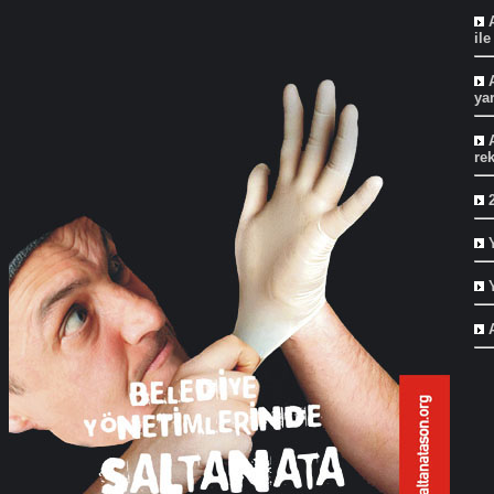
A
ile
A
yar
A
re
2
Y
Y
A