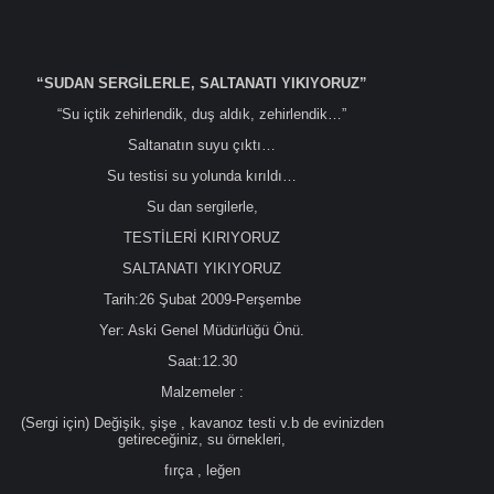
“SUDAN SERGİLERLE, SALTANATI YIKIYORUZ”
“Su içtik zehirlendik, duş aldık, zehirlendik…”
Saltanatın suyu çıktı…
Su testisi su yolunda kırıldı…
Su dan sergilerle,
TESTİLERİ KIRIYORUZ
SALTANATI YIKIYORUZ
Tarih:26 Şubat 2009-Perşembe
Yer: Aski Genel Müdürlüğü Önü.
Saat:12.30
Malzemeler :
(Sergi için) Değişik, şişe , kavanoz testi v.b de evinizden
getireceğiniz, su örnekleri,
fırça , leğen